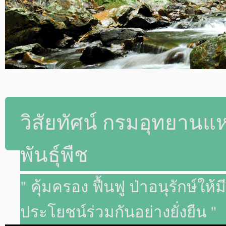
วิสัยทัศน์ กรมอุทยานแห่
พันธุ์พืช
" คุ้มครอง ฟื้นฟู ป่าอนุรักษ์ใ
ประโยชน์ร่วมกันอย่างยั่งยืน "