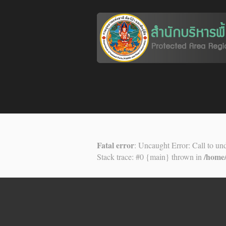
Fatal error
: Uncaught Error: Call to u
/home
Stack trace: #0 {main} thrown in